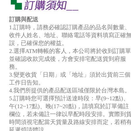
訂購與配送
1.訂購時，請務必確認訂購產品的品名與數量、
收件人姓名、地址、聯絡電話等資料填寫正確
誤，已確保您的權益。
2.選擇ATM轉帳的客人，本公司將於收到訂購單
並確認收款完成後，方會安排宅配送貨到府服
務。
3.變更收貨「日期」或「地址」須於出貨前三個
工作日告知。
4.我們所提供的產品配送區域僅限於台灣本島。
5.訂購時您可選擇預計送達時段：早(9~12點)、
午(12~17點)、晚(17~20點)，請填寫於訂單備註
欄位，若未備註一律以早配時段安排。實際到
時間須視宅配當天貨量及路線安排而定，若稍
延遲煩請體諒。