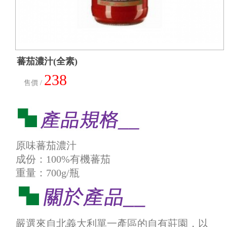
蕃茄濃汁(全素)
238
售價 /
原味蕃茄濃汁
成份：100%有機蕃茄
重量：700g/瓶
嚴選來自北義大利單一產區的自有莊園，以