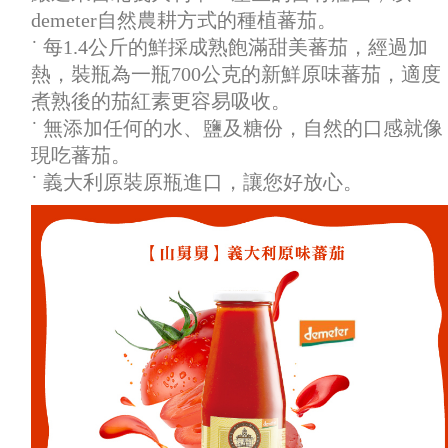
demeter自然農耕方式的種植蕃茄。
˙ 每1.4公斤的鮮採成熟飽滿甜美蕃茄，經過加
熱，裝瓶為一瓶700公克的新鮮原味蕃茄，適度
煮熟後的茄紅素更容易吸收。
˙ 無添加任何的水、鹽及糖份，自然的口感就像
現吃蕃茄。
˙ 義大利原裝原瓶進口，讓您好放心。