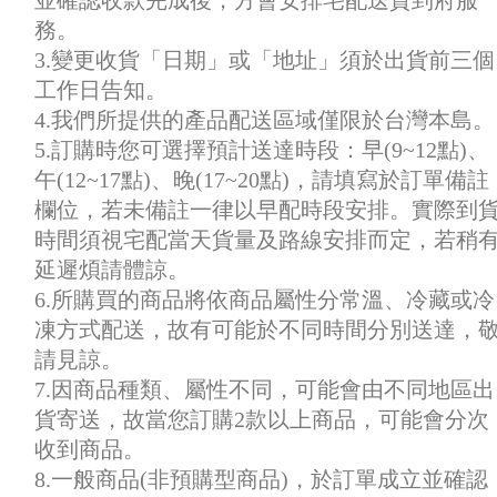
並確認收款完成後，方會安排宅配送貨到府服
務。
3.變更收貨「日期」或「地址」須於出貨前三個
工作日告知。
4.我們所提供的產品配送區域僅限於台灣本島。
5.訂購時您可選擇預計送達時段：早(9~12點)、
午(12~17點)、晚(17~20點)，請填寫於訂單備註
欄位，若未備註一律以早配時段安排。實際到
時間須視宅配當天貨量及路線安排而定，若稍
延遲煩請體諒。
6.所購買的商品將依商品屬性分常溫、冷藏或冷
凍方式配送，故有可能於不同時間分別送達，
請見諒。
7.因商品種類、屬性不同，可能會由不同地區出
貨寄送，故當您訂購2款以上商品，可能會分次
收到商品。
8.一般商品(非預購型商品)，於訂單成立並確認