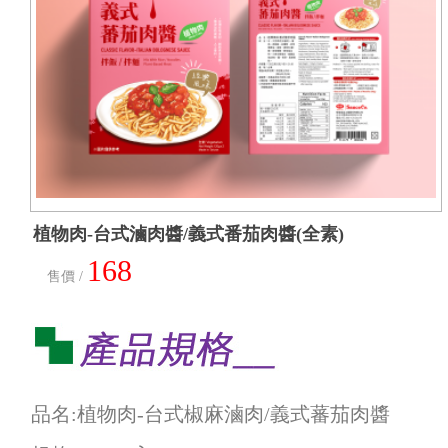
植物肉-台式滷肉醬/義式番茄肉醬(全素)
168
售價 /
品名:植物肉-台式椒麻滷肉/義式蕃茄肉醬