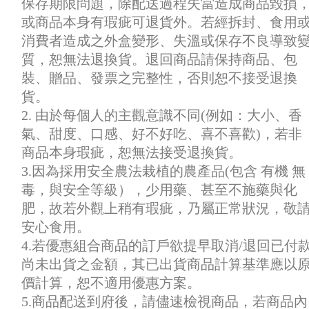
保存期限問題，除配送過程失當造成商品毀損
或商品本身有瑕疵可退貨外。若經拆封、食用
消費者造成之外盒變形、失溫或保存不良導致
質，恕無法退換貨。退回商品請保持商品、包
裝、贈品、發票之完整性，否則恕不接受退換
貨。
2. 由於每個人的主觀意識不同(例如：大小、香
氣、甜度、口感、好不好吃、喜不喜歡)，若非
商品本身瑕疵，恕無法接受退換貨。
3.因為採用安全農法栽植的農產品(包含 有機 無
毒，與安全等級），少用藥、甚至不施藥與化
肥，故若外觀上稍有瑕疵，乃屬正常狀況，敬
安心食用。
4.若優惠組合商品的訂戶欲提早取消/退回已付
尚未出貨之金額，其已出貨商品計算基準應以
價計算，恕不適用優惠方案。
5.商品配送到府後，請儘速檢視商品，若商品內