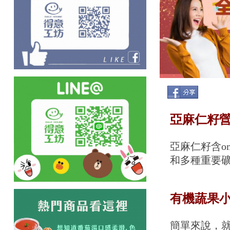
亞麻仁籽
亞麻仁籽含om
和多種重要
有機蔬果
簡單來說，