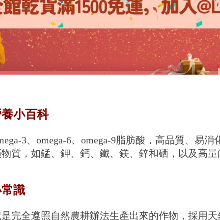
營養小百科
ega-3、omega-6、omega-9脂肪酸，高品
礦物質，如錳、鉀、鈣、鐵、鎂、鋅和硒，以及高量
小常識
就是完全遵照自然農耕辦法生產出來的作物，採用天