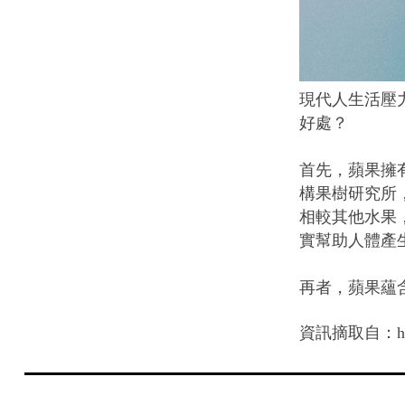
現代人生活壓
好處？
首先，蘋果擁
構果樹研究所
相較其他水果
實幫助人體產
再者，蘋果蘊
資訊摘取自：https: