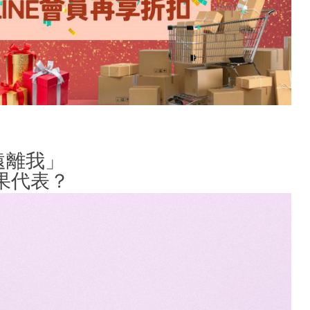
遠離我」
代表？