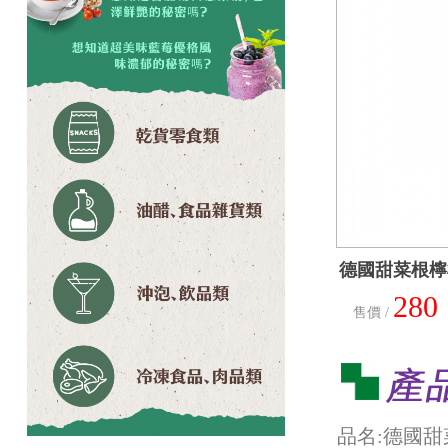
德國甜菜根檸
280
售價 /
品名:德國