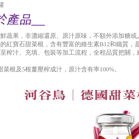
/罐
用新鮮蔬果，非濃縮還原、原汁原味，不額外添加糖或
菜中的紅寶石甜菜根，含有豐富的維生素B12和鐵質
收成至榨汁、充填、包裝等加工流程，全程品質把關
顆甜菜根及5根薑壓榨成汁，原汁含有率100%。