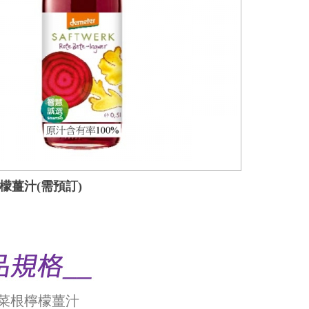
檬薑汁(需預訂)
甜菜根檸檬薑汁