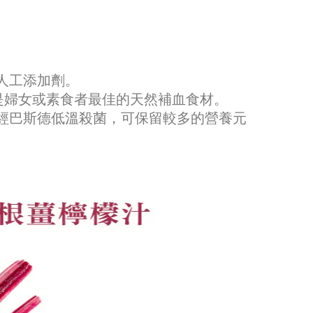
人工添加劑。
，是婦女或素食者最佳的天然補血食材。
，經巴斯德低溫殺菌，可保留較多的營養元