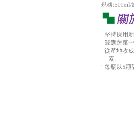
規格:500ml
˙ 堅持採
˙ 嚴選蔬
˙ 從產地
素。
˙ 每瓶以5