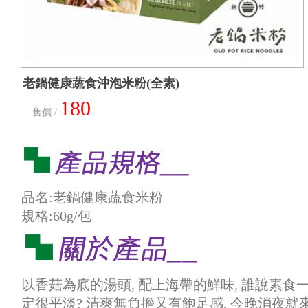
老鍋健康蔬食沖泡米粉(全素)
180
售價 /
品名:老鍋健康蔬食米粉
規格:60g/包
以香菇為底的湯頭, 配上海帶的鮮味, 誰說素食
定很平淡? 清爽無負擔又有飽足感, 今晚消夜就