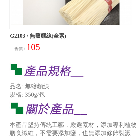
G2103 / 無鹽麵線(全素)
105
售價 /
品名: 無鹽麵線
規格: 350g/包
本產品堅持傳統工藝，嚴選素材，添加專利植
膳食纖維，不需要添加鹽，也無添加修飾製澱