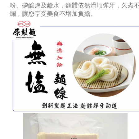
粉、磷酸鹽及鹼水，麵體依然滑順彈牙，久煮
爛，讓您享受美食不增加負擔。