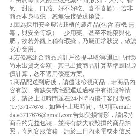
2. 由於每個人的主觀意識不同(例如：大小、香
氣、甜度、口感、好不好吃、喜不喜歡)，若非
商品本身瑕疵，恕無法接受退換貨。
3.因為採用安全農法栽植的農產品(包含 有機 無
毒，與安全等級），少用藥、甚至不施藥與化
肥，故若外觀上稍有瑕疵，乃屬正常狀況，敬
安心食用。
4.若優惠組合商品的訂戶欲提早取消/退回已付
尚未出貨之金額，其已出貨商品計算基準應以
價計算，恕不適用優惠方案。
5.商品配送到府後，請儘速檢視商品，若商品內
容有誤、有缺失或宅配運送過程中有損毀等情
形，請於上班時間並在24小時內撥打客服專線
(07)371-7676，如遇非上班時間，也可請email:
dale3717676@gmail.com告知受損情形，請保持
商品的完整包裝，並將有缺失或毀損的商品拍
照，寄到客服信箱，請於三日內來電或來信反