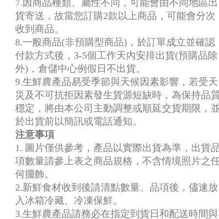
7.因商品種類、屬性不同，可能會由不同地區出
貨寄送，故當您訂購2款以上商品，可能會分次
收到商品。
8.一般商品(非預購型商品)，於訂單成立並確認
付款方式後，3-5個工作天內安排出貨(預購品除
外)，倉儲中心例假日不出貨。
9.生鮮農產品易受季節與天候因素影響，若受天
災及不可抗拒因素發生貨源短缺時，為保持品
穩定，將由本公司主動調整或順延交貨期限，
於出貨前以簡訊或電話通知。
注意事項
1. 圖片僅供參考，產品以實際出貨為準，出貨
項數量請參上表之商品規格，不含情境照片之
何擺飾。
2.新鮮食材收到後請清點數量、品項後，儘速放
入冰箱冷藏、冷凍保鮮。
3.生鮮農產品請務必在指定到貨日和配送時間與