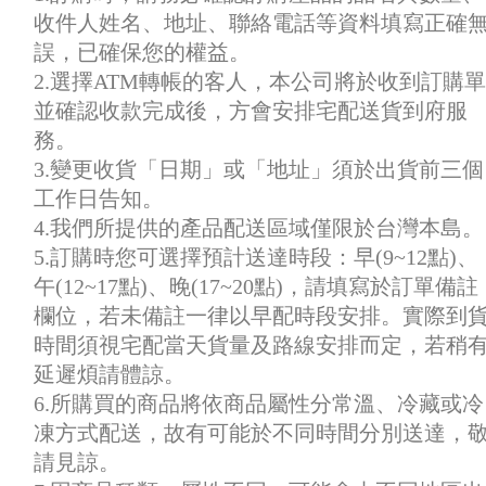
收件人姓名、地址、聯絡電話等資料填寫正確
誤，已確保您的權益。
2.選擇ATM轉帳的客人，本公司將於收到訂購單
並確認收款完成後，方會安排宅配送貨到府服
務。
3.變更收貨「日期」或「地址」須於出貨前三個
工作日告知。
4.我們所提供的產品配送區域僅限於台灣本島。
5.訂購時您可選擇預計送達時段：早(9~12點)、
午(12~17點)、晚(17~20點)，請填寫於訂單備註
欄位，若未備註一律以早配時段安排。實際到
時間須視宅配當天貨量及路線安排而定，若稍
延遲煩請體諒。
6.所購買的商品將依商品屬性分常溫、冷藏或冷
凍方式配送，故有可能於不同時間分別送達，
請見諒。